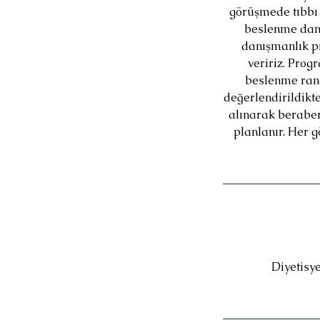
görüşmede tıbbı 
beslenme danı
danışmanlık pr
veririz. Prog
beslenme rand
değerlendirildikte
alınarak beraber
planlanır. Her 
Diyetisye