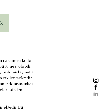
ak
ın iyi olması kadar
 büyümesi olabilir
aylarda en kıymetli
n etkilenmektedir.
enme danışmanlığı
melerimizden
rmektedir. Bu