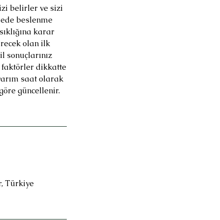
 belirler ve sizi
şmede beslenme
sıklığına karar
recek olan ilk
l sonuçlarınız
 faktörler dikkatte
yarım saat olarak
öre güncellenir.
r, Türkiye