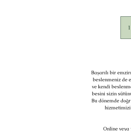
1
Başarılı bir emzir
beslenmeniz de et
ve kendi beslenmen
besini sizin sütü
Bu dönemde doğru
hizmetimizi
Online veya 