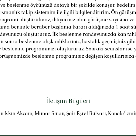
ve beslenme öykünüzü detaylı bir şekilde konuşur, hedefimizi
şmanlık takip sistemim ile ilgili bilgilendiririm. Ön görü
ogramı oluşturulmaz, ihtiyacınız olan görüşme sayısına ve 
rama benimle beraber başlama kararı aldığınızda 1 saat sü
evunuzu oluştururuz. İlk beslenme randevunuzda kan tahli
n sonra beslenme alışkanlıklarınız, hastalık geçmişiniz gibi
 beslenme programınızı oluştururuz. Sonraki seanslar ise 
görüşmemizde beslenme programınız değişen koşullarınıza g
İletişim Bilgileri
n Işkın Akçam, Mimar Sinan, Şair Eşref Bulvarı, Konak/İzmi