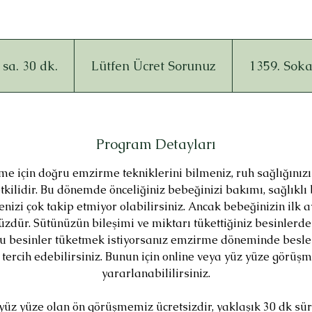
Lütfen
Ücret
Sorunuz
 sa. 30 dk.
1
Lütfen Ücret Sorunuz
1359. Sok
s
a
3
0
Program Detayları
d
me için doğru emzirme tekniklerini bilmeniz, ruh sağlığınız
k
kilidir. Bu dönemde önceliğiniz bebeğinizi bakımı, sağlıklı
.
izi çok takip etmiyor olabilirsiniz. Ancak bebeğinizin ilk 
nüzdür. Sütünüzün bileşimi ve miktarı tükettiğiniz besinlerde
 besinler tüketmek istiyorsanız emzirme döneminde besl
 tercih edebilirsiniz. Bunun için online veya yüz yüze görüş
yararlanabililirsiniz.
yüz yüze olan ön görüşmemiz ücretsizdir, yaklaşık 30 dk sü