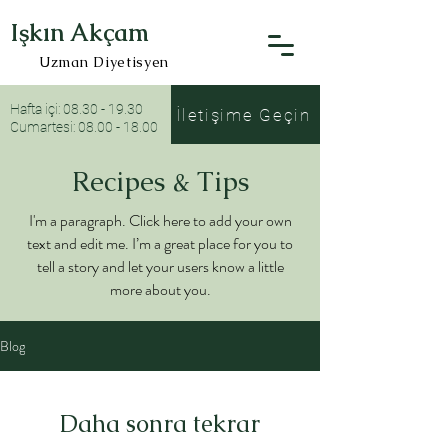
Işkın Akçam
Uzman Diyetisyen
Hafta içi:
08.30 - 19.30
İletişime Geçin
Cumartesi: 08.00 - 18.00
Recipes & Tips
I'm a paragraph. Click here to add your own
text and edit me. I’m a great place for you to
tell a story and let your users know a little
more about you.
Blog
Daha sonra tekrar