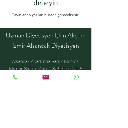
deneyin
Yayınlanan yazıları burada göreceksiniz.
Uzman Diyetisyen Işkın Akçam
İzmir Alsancak Diyetisyen
Alsancak Academia Sağlık Merkezi
Mimar Sinan Mah. 1359 sok. No:5
Kat:3 Daire:6 35220
Konak/İzmir
Işkın Akçam Beslenme Danışmanlık
Merkezi
Telefon: 0 539 290 45 75
E-Posta: